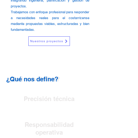
integrando ingeniería, planificación y gestión de
proyectos.
Trabajamos con enfoque profesional para responder
a necesidades reales para el costarricense
mediante propuestas viables, estructuradas y bien
fundamentadas.​
Nuestros proyectos
¿Qué nos define?
¿Qué nos define?
Precisión técnica
Responsabilidad
operativa